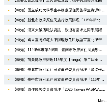
【重要公告及聲明】全民原教宣言，攜手共創美好校園
【轉知】國立成功大學學生事務處原住民族學生資源中心辦理「2026原究分享─全民原教、原權與傳統知識論壇《paljakev》」
【轉知】新北市政府原住民族行政局辦理「115年新北市原住民族青年事務座談會」
【轉知】漢來大飯店職缺資訊，歡迎有需求之同學踴躍應徵！
【轉知】國立臺灣師範大學辦理原住民族語言臺北學習中心115年度第2學期 「族語學習班」招生中。
【轉知】114學年度第2學期「臺南市政府原住民族學生獎助學金」，即日起受理申請至本115年9月30日(星期三)止。
【轉知】苗栗縣政府辦理115年度【rangu】第二屆全國原住民族樂舞競賽活動
【轉知】臺北市政府原住民族事務委員會辦理「營造作業人員一般安全衛生教育訓練核發臺灣職安卡」
【轉知】臺中市政府原住民族事務委員會辦理「116年全國原住民族運動會臺中市代表隊傳統拔河、 傳統摔角、傳統撒網及傳統樂舞選拔賽」
【轉知】原住民族委員會辦理「2026 Taiwan PASIWALI Festival 原住民族國際音樂節音樂創作培訓營招生」
More..