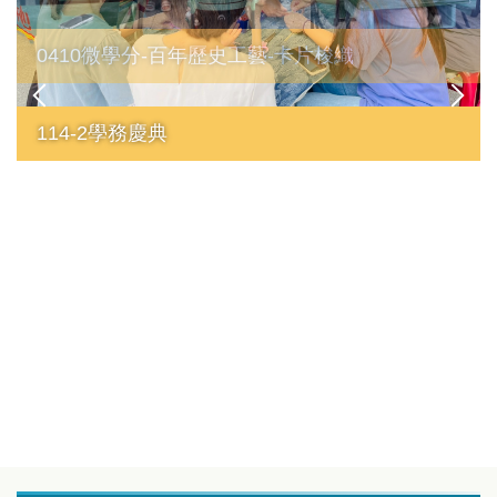
0410微學分-百年歷史工藝-卡片梭織
114-2學務慶典