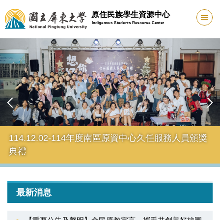
跳
原住民族學生資源中心
到
Indigenous Students Resource Center
主
要
內
容
區
114.12.02-114年度南區原資中心久任服務人員頒獎
典禮
最新消息