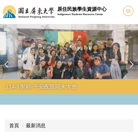
跳
原住民族學生資源中心
到
Indigenous Students Resource Center
主
要
內
容
區
115.03.06「族服日」
114-1學期-平安夜暨期末大會
首頁
最新消息